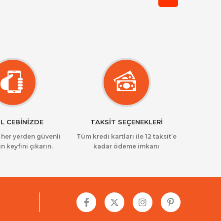
L CEBİNİZDE
TAKSİT SEÇENEKLERİ
z her yerden güvenli
Tüm kredi kartları ile 12 taksit’e
in keyfini çıkarın.
kadar ödeme imkanı