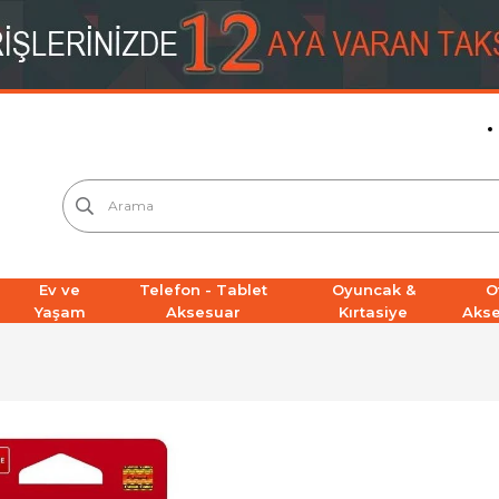
Ev ve
Telefon - Tablet
Oyuncak &
O
Yaşam
Aksesuar
Kırtasiye
Aks