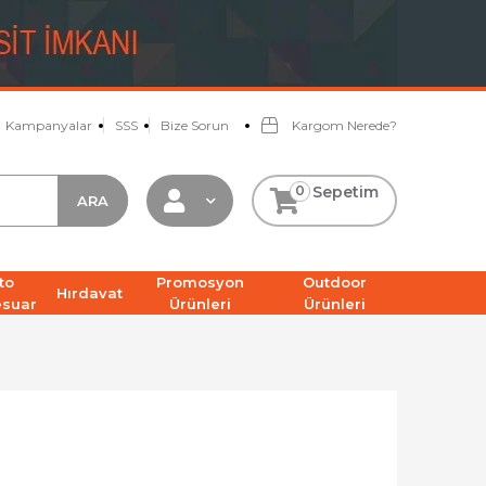
Kampanyalar
SSS
Bize Sorun
Kargom Nerede?
0
Sepetim
to
Promosyon
Outdoor
Hırdavat
esuar
Ürünleri
Ürünleri