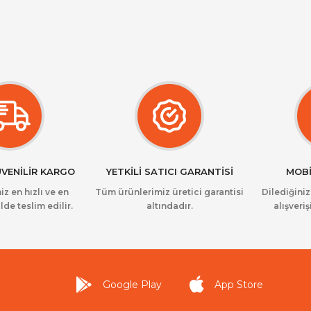
ÜVENİLİR KARGO
YETKİLİ SATICI GARANTİSİ
MOBİ
iz en hızlı ve en
Tüm ürünlerimiz üretici garantisi
Dilediğini
lde teslim edilir.
altındadır.
alışveriş
Google Play
App Store