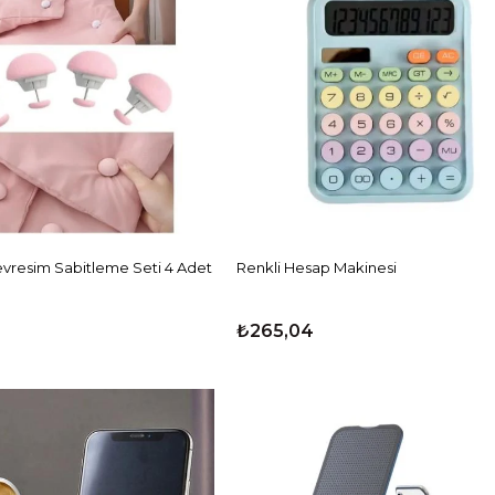
vresim Sabitleme Seti 4 Adet
Renkli Hesap Makinesi
₺265,04