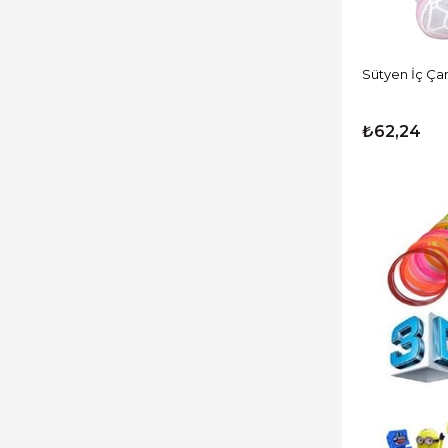
Sütyen İç Çam
₺62,24