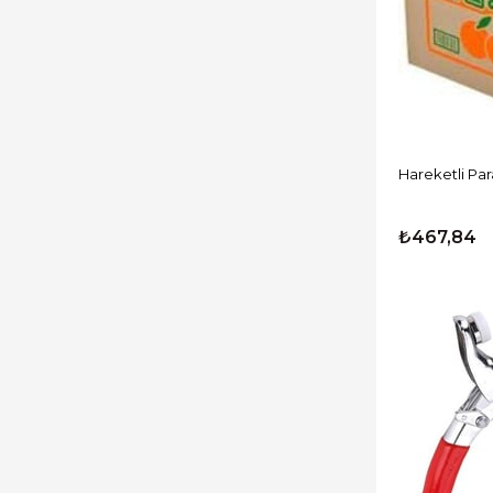
Kesintisiz Enerji
Yazılımlar
Mağaza Kategorileri
Diğer Kartlar
CCTV Ürünleri
Hareketli Pa
Hırsız Alarm Sistemleri
İnterkom Sistemleri
₺467,84