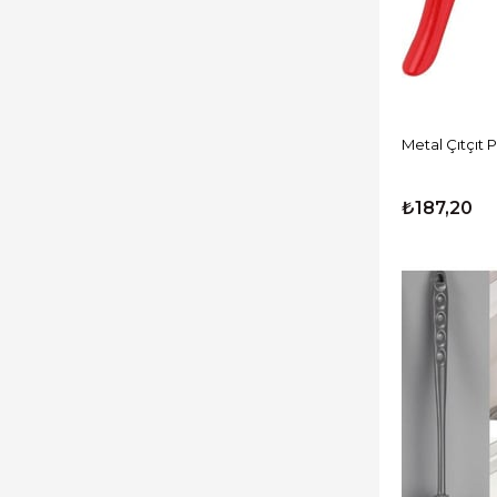
Metal Çıtçıt
₺187,20