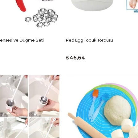
 Pensesi ve Düğme Seti
Ped Egg Topuk Törpüsü
₺46,64