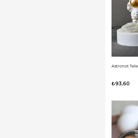
Oto Aksesuar Ürünleri
Geçiş Kontrol Sistemleri
Parti & Organizasyon
Spor ve Sağlık Ürünleri
Kişisel Güvenlik Ürünleri
Küçük Mutfak Aletleri
Akıllı Ev Yaşam Ürünleri
Astronot Tel
Küçük Ev Aletleri
Beyaz Eşya
₺93,60
Oyun Aksesuar
Kategorisiz
Default
Fırsat Ürünleri
Baskı Çözümleri
Dizüstü Bilgisayar