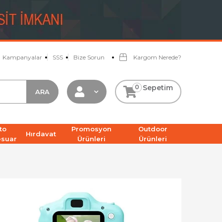
Kampanyalar
SSS
Bize Sorun
Kargom Nerede?
0
Sepetim
to
Promosyon
Outdoor
Hırdavat
esuar
Ürünleri
Ürünleri