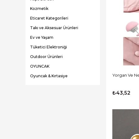
Kozmetik
Eticaret Kategorileri
Takı ve Aksesuar Ürünleri
Ev ve Yaşam
Tüketici Elektroniği
Outdoor Ürünleri
OYUNCAK
Yorgan Ve Ne
Oyuncak & Kırtasiye
Promosyon Ürünleri
₺43,52
Hediyelik Eşya Ürünleri
Tv Shop Ürünleri
Evcil Hayvan Ürünleri
Telefon - Tablet Aksesuar
Hırdavat Malzemeleri