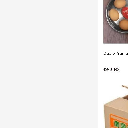
Masaüstü Bilgisayar
Masaüstü Bilgisayarlar
Bilgisayar Bileşenleri
Kurumsal Ürünler
Ağ Ürünleri
Dublör Yumu
Çevre Birimleri
Bilgisayar Kasası
₺53,82
Taşınabilir Bilgisayarlar
Telefonlar
Hard Diskler
Güvenlik Ürünleri
Soğutma /Overclock
Barkod Ürünleri
Ofis & Tüketim Ürünleri