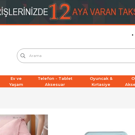
Ev ve
Telefon - Tablet
Oyuncak &
O
Yaşam
Aksesuar
Kırtasiye
Aks