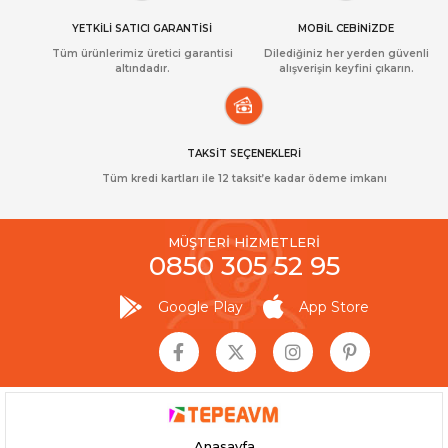
YETKİLİ SATICI GARANTİSİ
MOBİL CEBİNİZDE
Tüm ürünlerimiz üretici garantisi
Dilediğiniz her yerden güvenli
altındadır.
alışverişin keyfini çıkarın.
TAKSİT SEÇENEKLERİ
Tüm kredi kartları ile 12 taksit’e kadar ödeme imkanı
MÜŞTERİ HİZMETLERİ
0850 305 52 95
Google Play
App Store
Anasayfa