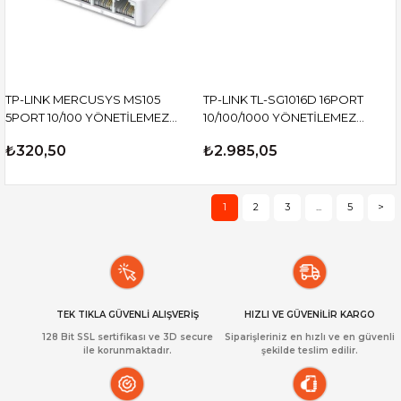
TP-LINK MERCUSYS MS105
TP-LINK TL-SG1016D 16PORT
5PORT 10/100 YÖNETİLEMEZ
10/100/1000 YÖNETİLEMEZ
SWITCH
SWITCH
₺320,50
₺2.985,05
1
2
3
...
5
>
TEK TIKLA GÜVENLİ ALIŞVERİŞ
HIZLI VE GÜVENİLİR KARGO
128 Bit SSL sertifikası ve 3D secure
Siparişleriniz en hızlı ve en güvenli
ile korunmaktadır.
şekilde teslim edilir.