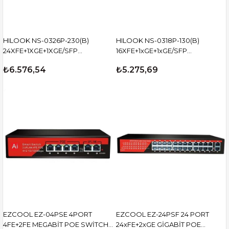
HILOOK NS-0326P-230(B)
HILOOK NS-0318P-130(B)
24XFE+1XGE+1XGE/SFP
16XFE+1xGE+1xGE/SFP
YONETİLEMEZ 230W POE
YONETİLEMEZ 130W POE
₺6.576,54
₺5.275,69
SWİTCH
SWİTCH
EZCOOL EZ-04PSE 4PORT
EZCOOL EZ-24PSF 24 PORT
4FE+2FE MEGABİT POE SWİTCH
24xFE+2xGE GİGABİT POE