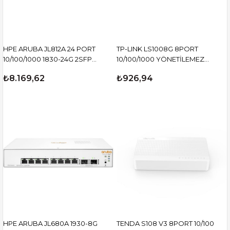
HPE ARUBA JL812A 24 PORT
TP-LINK LS1008G 8PORT
10/100/1000 1830-24G 2SFP
10/100/1000 YÖNETİLEMEZ
SWITCH
SWITCH
₺8.169,62
₺926,94
HPE ARUBA JL680A 1930-8G
TENDA S108 V3 8PORT 10/100