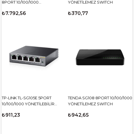
8PORT 10/100/1000
YÖNETİLEMEZ SWITCH
YÖNETİLEBİLİR SWITCH
₺7.792,56
₺370,77
TP-LINK TL-SG105E 5PORT
TENDA SG108 8PORT 10/100/1000
10/100/1000 YÖNETİLEBİLİR
YÖNETİLEMEZ SWITCH
SWITCH
₺911,23
₺942,65