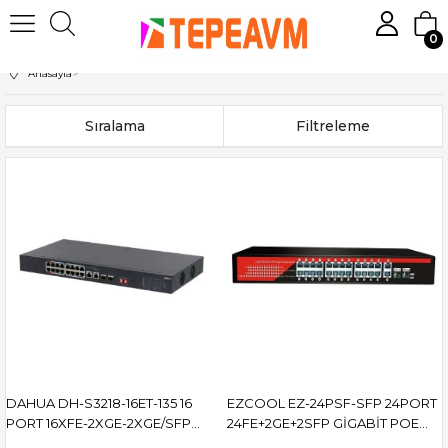
0
Anasayfa
>
Sıralama
Filtreleme
DAHUA DH-S3218-16ET-135 16
EZCOOL EZ-24PSF-SFP 24PORT
PORT 16XFE-2XGE-2XGE/SFP
24FE+2GE+2SFP GİGABİT POE
135W POE SWİTCH
SWİTCH 320W