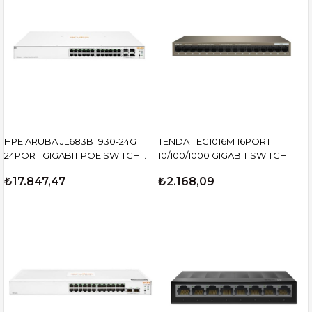
HPE ARUBA JL683B 1930-24G
TENDA TEG1016M 16PORT
24PORT GIGABIT POE SWITCH
10/100/1000 GIGABIT SWITCH
4SFP
₺17.847,47
₺2.168,09