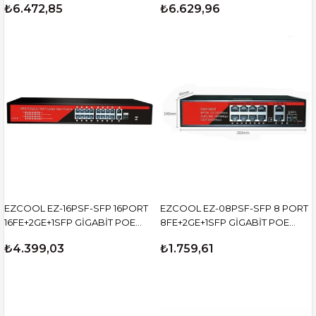
₺6.472,85
₺6.629,96
EZCOOL EZ-16PSF-SFP 16PORT
EZCOOL EZ-08PSF-SFP 8 PORT
16FE+2GE+1SFP GİGABİT POE
8FE+2GE+1SFP GİGABİT POE
SWİTCH 240W
SWİTCH 120W
₺4.399,03
₺1.759,61