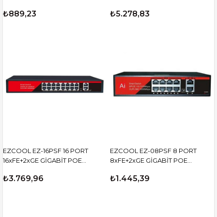
65W
SWİTCH 320W
₺889,23
₺5.278,83
EZCOOL EZ-16PSF 16 PORT
EZCOOL EZ-08PSF 8 PORT
16xFE+2xGE GİGABİT POE
8xFE+2xGE GİGABİT POE
SWİTCH 240W
SWİTCH 120W
₺3.769,96
₺1.445,39