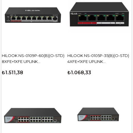
HILOOK NS-0109P-60(B)(O-STD)
HILOOK NS-0105P-35(B)(O-STD)
8XFE+1XFE UPLINK
4XFE+1XFE UPLINK
YÖNETİLEMEZ 60W POE
YÖNETİLEMEZ 35W POE SWİTCH
₺1.511,38
₺1.068,33
SWİTCH