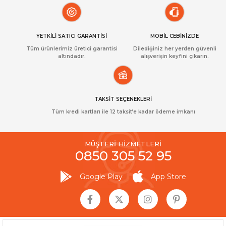
YETKİLİ SATICI GARANTİSİ
MOBİL CEBİNİZDE
Tüm ürünlerimiz üretici garantisi
Dilediğiniz her yerden güvenli
altındadır.
alışverişin keyfini çıkarın.
TAKSİT SEÇENEKLERİ
Tüm kredi kartları ile 12 taksit’e kadar ödeme imkanı
MÜŞTERİ HİZMETLERİ
0850 305 52 95
Google Play
App Store