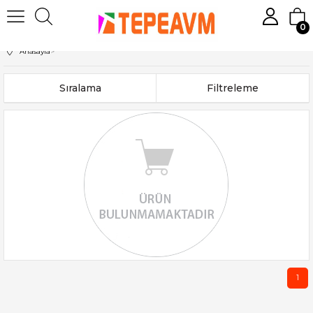
0
Anasayfa
>
Sıralama
Filtreleme
1