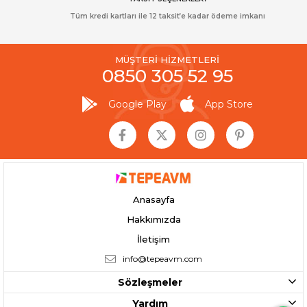
Tüm kredi kartları ile 12 taksit’e kadar ödeme imkanı
MÜŞTERİ HİZMETLERİ
0850 305 52 95
Google Play
App Store
Anasayfa
Hakkımızda
İletişim
info@tepeavm.com
Sözleşmeler
Yardım