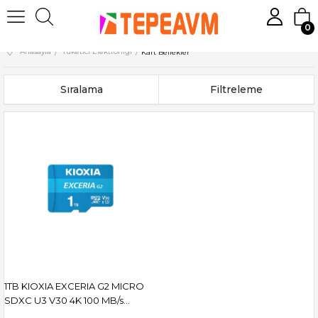
0
Anasayfa
Tüketici Elektroniği
Kart Bellekler
Sıralama
Filtreleme
1TB KIOXIA EXCERIA G2 MICRO
SDXC U3 V30 4K 100 MB/s
LMEX2L001TG2