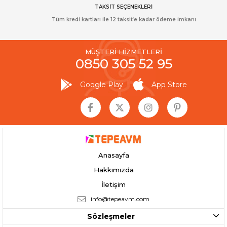
TAKSİT SEÇENEKLERİ
Tüm kredi kartları ile 12 taksit’e kadar ödeme imkanı
MÜŞTERİ HİZMETLERİ
0850 305 52 95
Google Play
App Store
Anasayfa
Hakkımızda
İletişim
info@tepeavm.com
Sözleşmeler