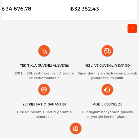
Core™ i7-1260P - Barebone (RAM
PC
₺34.676,78
₺32.352,43
Yok, Disc Yok) FreeDOS Mini PC
1
TEK TIKLA GÜVENLİ ALIŞVERİŞ
HIZLI VE GÜVENİLİR KARGO
128 Bit SSL sertifikası ve 3D secure
Siparişleriniz en hızlı ve en güvenli
ile korunmaktadır.
şekilde teslim edilir.
YETKİLİ SATICI GARANTİSİ
MOBİL CEBİNİZDE
Tüm ürünlerimiz üretici garantisi
Dilediğiniz her yerden güvenli
altındadır.
alışverişin keyfini çıkarın.