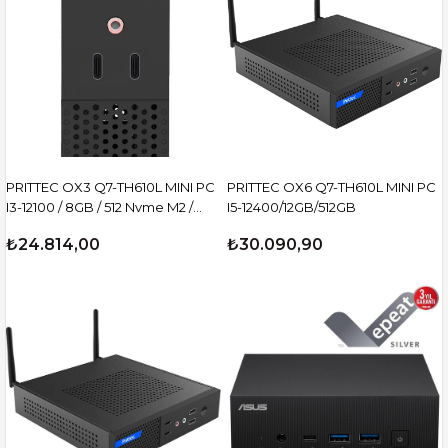
PRITTEC OX3 Q7-TH610L MINI PC
PRITTEC OX6 Q7-TH610L MINI PC
I3-12100 / 8GB / 512 Nvme M2 /
I5-12400/12GB/512GB
Free Dos
₺24.814,00
₺30.090,90