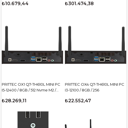
₺10.679,44
₺301.474,38
SSD NVIDIA DGX OS KOMPAKT
YAPAY ZEKA SÜPER BİLGİSAYARI
PRITTEC OX1 Q7-TH610L MINI PC
PRITTEC OX4 Q7-TH610L MINI PC
I5-12400 / 8GB / 512 Nvme M2 /
I3-12100 / 8GB / 256
Free Dos
₺28.269,11
₺22.552,47