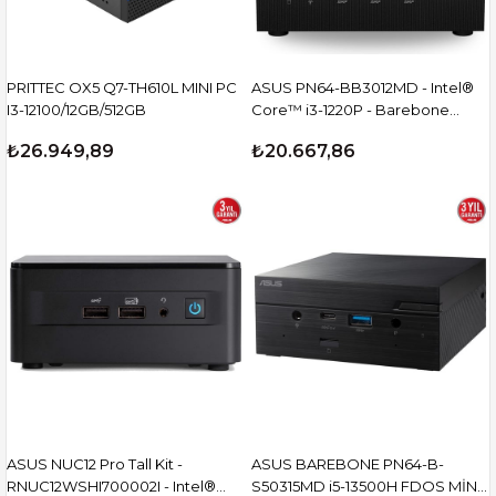
PRITTEC OX5 Q7-TH610L MINI PC
ASUS PN64-BB3012MD - Intel®
I3-12100/12GB/512GB
Core™ i3-1220P - Barebone
(RAM Yok, Disc Yok) FreeDOS
₺26.949,89
₺20.667,86
Mini PC
ASUS NUC12 Pro Tall Kit -
ASUS BAREBONE PN64-B-
RNUC12WSHI700002I - Intel®
S50315MD i5-13500H FDOS MİNİ