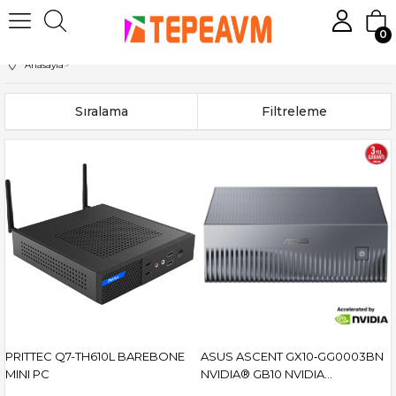
0
Anasayfa
>
Sıralama
Filtreleme
PRITTEC Q7-TH610L BAREBONE
ASUS ASCENT GX10‑GG0003BN
MINI PC
NVIDIA® GB10 NVIDIA
BLACKWELL 128GB DDR5 1TB