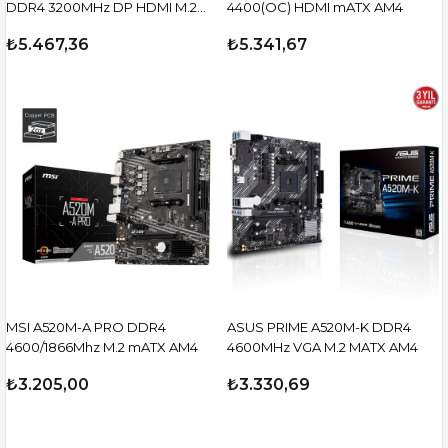
DDR4 3200MHz DP HDMI M.2
4400(OC) HDMI mATX AM4
mATX 1700p
₺5.467,36
₺5.341,67
MSI A520M-A PRO DDR4
ASUS PRIME A520M-K DDR4
4600/1866Mhz M.2 mATX AM4
4600MHz VGA M.2 MATX AM4
₺3.205,00
₺3.330,69