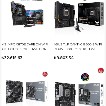
MSI MPG X870E CARBON WIFI
ASUS TUF GAMING B650-E WIFI
AMD X870E SOKET AM5 DDR5
DDR5 8000+(OC) DP HDMI
₺32.615,63
₺9.803,54