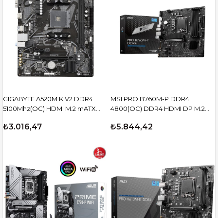
GIGABYTE A520M K V2 DDR4
MSI PRO B760M-P DDR4
5100Mhz(OC) HDMI M.2 mATX
4800(OC) DDR4 HDMI DP M.2
AM4
ATX 1700p
₺3.016,47
₺5.844,42