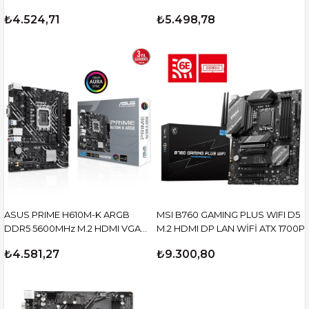
HDMI DP AM4
₺4.524,71
₺5.498,78
ASUS PRIME H610M-K ARGB
MSI B760 GAMING PLUS WIFI D5
DDR5 5600MHz M.2 HDMI VGA
M.2 HDMI DP LAN WİFİ ATX 1700P
mATX 1700p
₺4.581,27
₺9.300,80