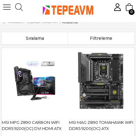
0
Anasayfa
Bilgisayar Bileşenleri
Anakartlar
Sıralama
Filtreleme
MSI MPG Z890 CARBON WIFI
MSI MAG Z890 TOMAHAWK WIFI
DDR5 9200(OC) DVI HDMI ATX
DDR5 9200(OC) ATX