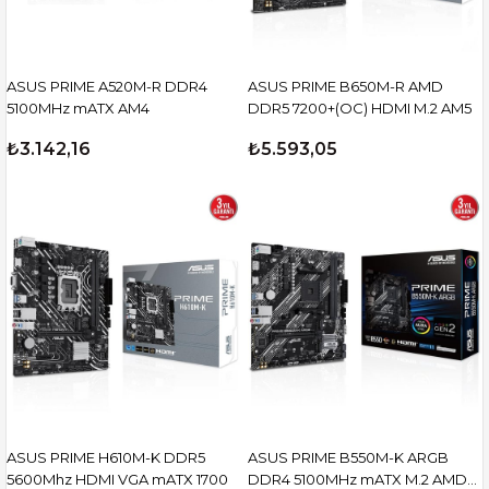
ASUS PRIME A520M-R DDR4
ASUS PRIME B650M-R AMD
5100MHz mATX AM4
DDR5 7200+(OC) HDMI M.2 AM5
₺3.142,16
₺5.593,05
ASUS PRIME H610M-K DDR5
ASUS PRIME B550M-K ARGB
5600Mhz HDMI VGA mATX 1700
DDR4 5100MHz mATX M.2 AMD