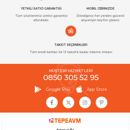
YETKİLİ SATICI GARANTİSİ
MOBİL CEBİNİZDE
Tüm ürünlerimiz üretici garantisi
Dilediğiniz her yerden güvenli
altındadır.
alışverişin keyfini çıkarın.
TAKSİT SEÇENEKLERİ
Tüm kredi kartları ile 12 taksit’e kadar ödeme imkanı
MÜŞTERİ HİZMETLERİ
0850 305 52 95
Google Play
App Store
Anasayfa