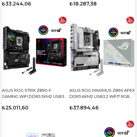
₺33.244,06
₺18.287,38
ASUS ROG STRIX Z890-F
ASUS ROG MAXIMUS Z890 APEX
GAMING WIFI DDR5 5XM2 USB3.2
DDR5 6XM2 USB3.2 WIFI7 RGB
RGB LAN ATX
LAN ATX
₺25.011,60
₺37.894,46