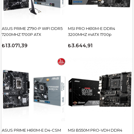
ASUS PRIME Z790-P WIFI DDR5
MSI PRO H610M-E DDR4
7200MHZ 1700P ATX
3200MHZ mATX 1700p
₺13.071,39
₺3.644,91
ASUS PRIME H610M-E D4-CSM
MSI B550M PRO-VDH DDR4