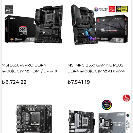
MSI B550-A PRO DDR4
MSI MPG B550 GAMING PLUS
4400(OC)Mhz HDMI / DP ATX
DDR4 4400(OC)Mhz ATX AM4
AM4
₺6.724,22
₺7.541,19