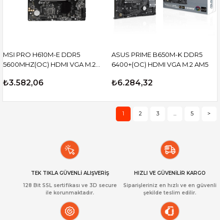
MSI PRO H610M-E DDR5
ASUS PRIME B650M-K DDR5
5600MHZ(OC) HDMI VGA M.2
6400+(OC) HDMI VGA M.2 AM5
mATX 1700P
₺3.582,06
₺6.284,32
1
2
3
...
5
>
TEK TIKLA GÜVENLİ ALIŞVERİŞ
HIZLI VE GÜVENİLİR KARGO
128 Bit SSL sertifikası ve 3D secure
Siparişleriniz en hızlı ve en güvenli
ile korunmaktadır.
şekilde teslim edilir.