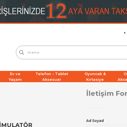
Ev ve
Telefon - Tablet
Oyuncak &
O
Yaşam
Aksesuar
Kırtasiye
Aks
İletişim F
Ad Soyad
SİMULATÖR