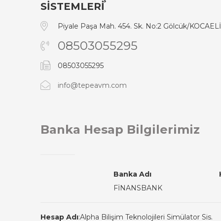
SİSTEMLERİ
Piyale Paşa Mah. 454. Sk. No:2 Gölcük/KOCAELİ
08503055295
08503055295
info@tepeavm.com
Banka Hesap Bilgilerimiz
Banka Adı
FİNANSBANK
Hesap Adı
:
Alpha Bilişim Teknolojileri Simülator Sis.