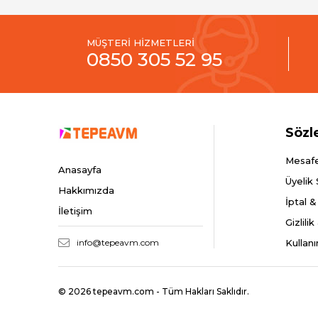
MÜŞTERİ HİZMETLERİ
0850 305 52 95
Sözl
Mesafe
Anasayfa
Üyelik
Hakkımızda
İptal &
İletişim
Gizlili
info@tepeavm.com
Kullanı
© 2026 tepeavm.com - Tüm Hakları Saklıdır.