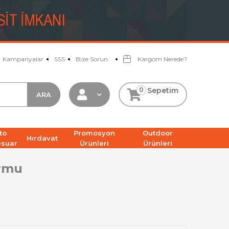
Kampanyalar
SSS
Bize Sorun
Kargom Nerede?
0
Sepetim
to
Promosyon
Outdoor
Hırdavat
esuar
Ürünleri
Ürünleri
ormu