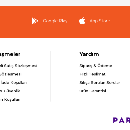
Google Play
App Store
eşmeler
Yardım
li Satış Sözleşmesi
Sipariş & Ödeme
 Sözleşmesi
Hızlı Teslimat
 İade Koşulları
Sıkça Sorulan Sorular
k & Güvenlik
Ürün Garantisi
m Koşulları