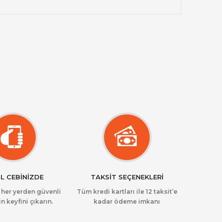
L CEBİNİZDE
TAKSİT SEÇENEKLERİ
z her yerden güvenli
Tüm kredi kartları ile 12 taksit’e
in keyfini çıkarın.
kadar ödeme imkanı