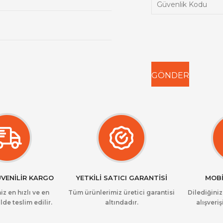
ÜVENİLİR KARGO
YETKİLİ SATICI GARANTİSİ
MOBİ
iz en hızlı ve en
Tüm ürünlerimiz üretici garantisi
Dilediğini
lde teslim edilir.
altındadır.
alışveriş