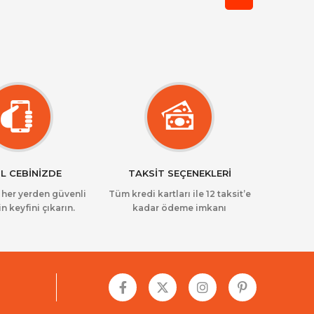
L CEBİNİZDE
TAKSİT SEÇENEKLERİ
z her yerden güvenli
Tüm kredi kartları ile 12 taksit’e
in keyfini çıkarın.
kadar ödeme imkanı