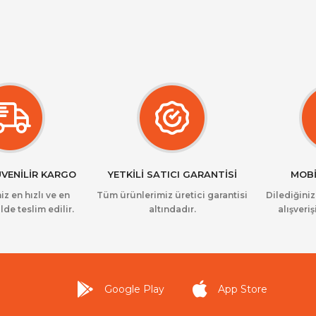
ÜVENİLİR KARGO
YETKİLİ SATICI GARANTİSİ
MOBİ
iz en hızlı ve en
Tüm ürünlerimiz üretici garantisi
Dilediğini
lde teslim edilir.
altındadır.
alışveriş
Google Play
App Store