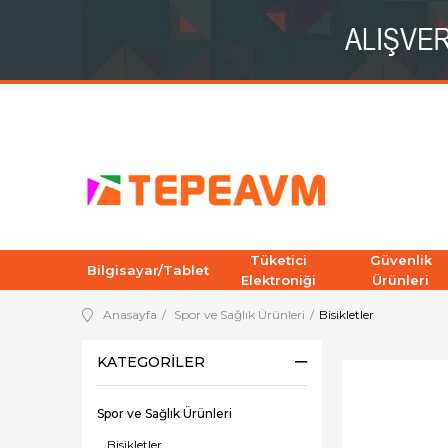
Tüketici
Güvenlik
Bilgisayar/Tablet
Elektroniği
Ürünleri
Anasayfa
Spor ve Sağlık Ürünleri
Bisikletler
KATEGORILER
Spor ve Sağlık Ürünleri
Bisikletler