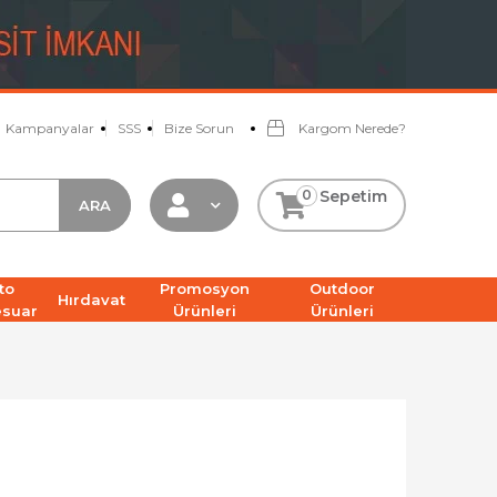
Kampanyalar
SSS
Bize Sorun
Kargom Nerede?
0
Sepetim
to
Promosyon
Outdoor
Hırdavat
esuar
Ürünleri
Ürünleri