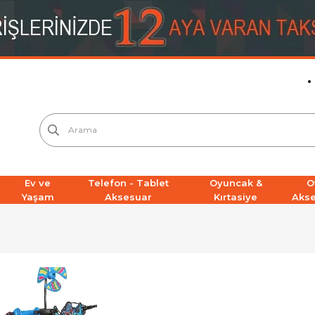
Ev ve
Telefon - Tablet
Oyuncak &
O
Yaşam
Aksesuar
Kırtasiye
Aks