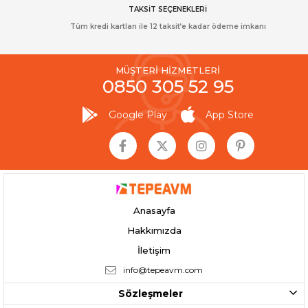
TAKSİT SEÇENEKLERİ
Tüm kredi kartları ile 12 taksit’e kadar ödeme imkanı
MÜŞTERİ HİZMETLERİ
0850 305 52 95
Google Play
App Store
Anasayfa
Hakkımızda
İletişim
info@tepeavm.com
Sözleşmeler