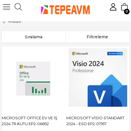
0
Anasayfa
>
Sıralama
Filtreleme
MICROSOFT OFFİCE EV VE İŞ
MİCROSOFT VİSİO STANDART
2024 TR KUTU EP2-06692
2024 - ESD EP2-07167