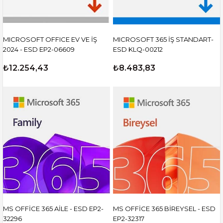
MICROSOFT OFFICE EV VE İŞ
MICROSOFT 365 İŞ STANDART-
2024 - ESD EP2-06609
ESD KLQ-00212
₺12.254,43
₺8.483,83
MS OFFİCE 365 AİLE - ESD EP2-
MS OFFİCE 365 BİREYSEL - ESD
32296
EP2-32317